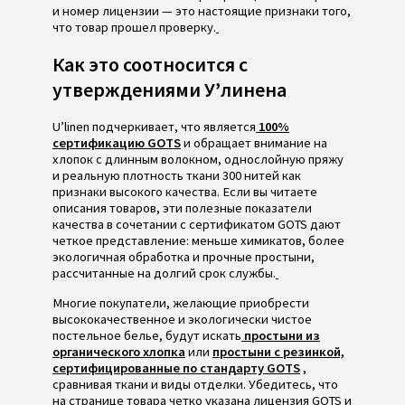
и номер лицензии — это настоящие признаки того,
что товар прошел проверку.
Как это соотносится с
утверждениями У’линена
U’linen подчеркивает, что является
100%
сертификацию GOTS
и обращает внимание на
хлопок с длинным волокном, однослойную пряжу
и реальную плотность ткани 300 нитей как
признаки высокого качества. Если вы читаете
описания товаров, эти полезные показатели
качества в сочетании с сертификатом GOTS дают
четкое представление: меньше химикатов, более
экологичная обработка и прочные простыни,
рассчитанные на долгий срок службы.
Многие покупатели, желающие приобрести
высококачественное и экологически чистое
постельное белье, будут искать
простыни из
органического хлопка
или
простыни с резинкой,
сертифицированные по стандарту GOTS
,
сравнивая ткани и виды отделки. Убедитесь, что
на странице товара четко указана лицензия GOTS и