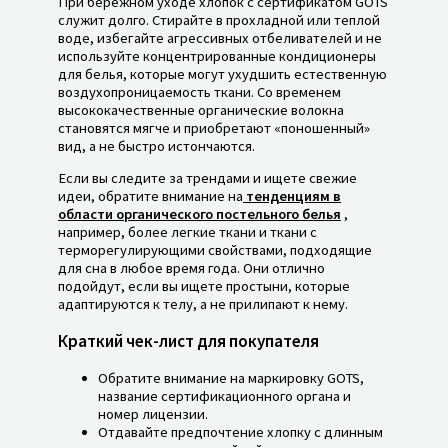
При бережном уходе хлопок с сертификатом GOTS
служит долго. Стирайте в прохладной или теплой
воде, избегайте агрессивных отбеливателей и не
используйте концентрированные кондиционеры
для белья, которые могут ухудшить естественную
воздухопроницаемость ткани. Со временем
высококачественные органические волокна
становятся мягче и приобретают «поношенный»
вид, а не быстро истончаются.
Если вы следите за трендами и ищете свежие
идеи, обратите внимание на
тенденциям в
области органического постельного белья
,
например, более легкие ткани и ткани с
терморегулирующими свойствами, подходящие
для сна в любое время года. Они отлично
подойдут, если вы ищете простыни, которые
адаптируются к телу, а не прилипают к нему.
Краткий чек-лист для покупателя
Обратите внимание на маркировку GOTS,
название сертификационного органа и
номер лицензии.
Отдавайте предпочтение хлопку с длинным